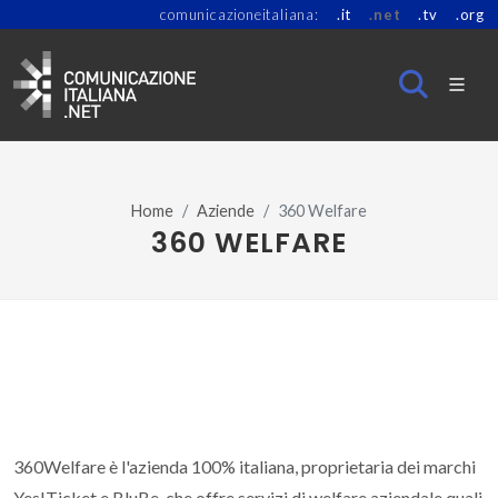
comunicazioneitaliana:
.it
.net
.tv
.org
Home
Aziende
360 Welfare
360 WELFARE
360Welfare è l'azienda 100% italiana, proprietaria dei marchi
Yes!Ticket e BluBe, che offre servizi di welfare aziendale quali