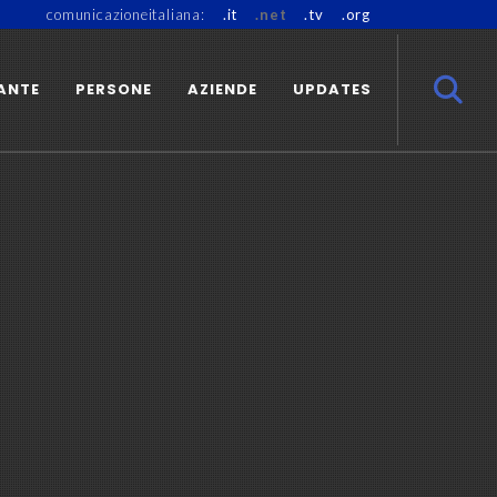
comunicazioneitaliana:
.it
.net
.tv
.org
ANTE
PERSONE
AZIENDE
UPDATES