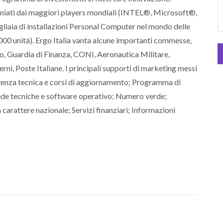
oniati dai maggiori players mondiali (INTEL®, Microsoft®,
ia di installazioni Personal Computer nel mondo delle
0.000 unità). Ergo Italia vanta alcune importanti commesse,
o, Guardia di Finanza, CONI, Aeronautica Militare,
ni, Poste Italiane. I principali supporti di marketing messi
istenza tecnica e corsi di aggiornamento; Programma di
hede tecniche e software operativo; Numero verde;
arattere nazionale; Servizi finanziari; Informazioni