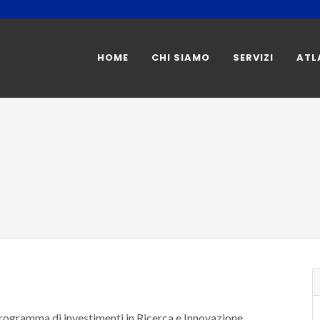
HOME
CHI SIAMO
SERVIZI
ATL
programma di investimenti in Ricerca e Innovazione.