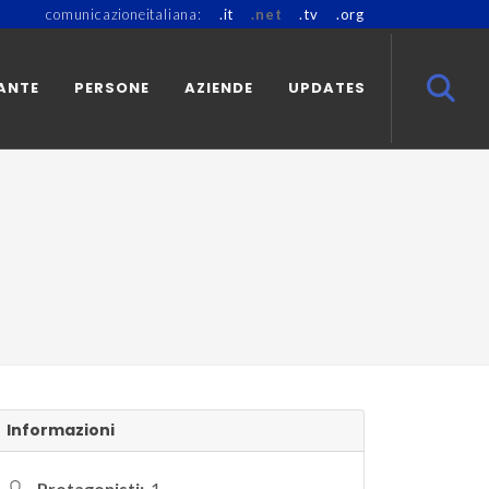
comunicazioneitaliana:
.it
.net
.tv
.org
ANTE
PERSONE
AZIENDE
UPDATES
Informazioni
Protagonisti:
1