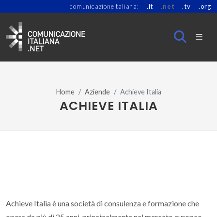
comunicazioneitaliana:
.it
.net
.tv
.org
Home
Aziende
Achieve Italia
ACHIEVE ITALIA
Achieve Italia è una società di consulenza e formazione che
opera da più di 25 anni, principalmente nel mercato europeo,