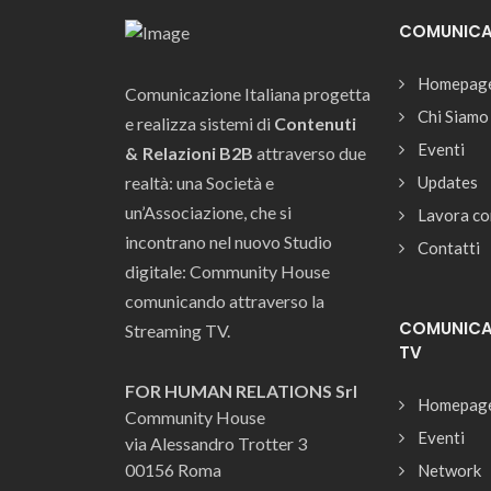
COMUNICAZ
Homepag
Comunicazione Italiana progetta
Chi Siamo
e realizza sistemi di
Contenuti
Eventi
& Relazioni B2B
attraverso due
realtà: una Società e
Updates
un’Associazione, che si
Lavora co
incontrano nel nuovo Studio
Contatti
digitale: Community House
comunicando attraverso la
COMUNICAZ
Streaming TV.
TV
FOR HUMAN RELATIONS Srl
Homepag
Community House
Eventi
via Alessandro Trotter 3
00156 Roma
Network