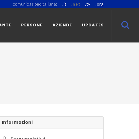
comunicazioneitaliana:
.it
.net
.tv
.org
ANTE
PERSONE
AZIENDE
UPDATES
Informazioni
Protagonisti:
1