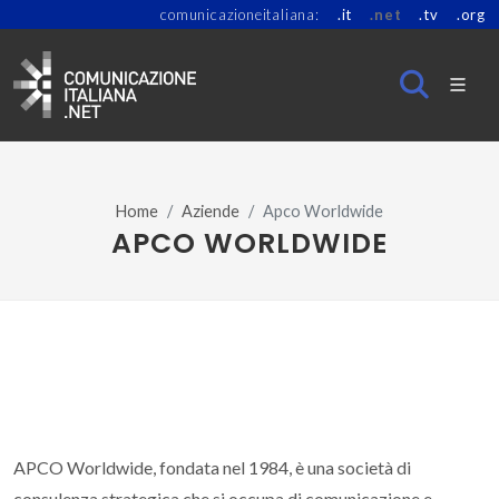
comunicazioneitaliana:
.it
.net
.tv
.org
Home
Aziende
Apco Worldwide
APCO WORLDWIDE
APCO Worldwide, fondata nel 1984, è una società di
consulenza strategica che si occupa di comunicazione e