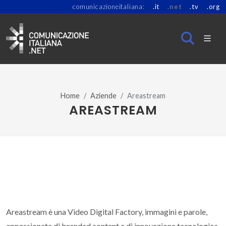
comunicazioneitaliana:
.it
.net
.tv
.org
Home
Aziende
Areastream
AREASTREAM
Areastream è una Video Digital Factory, immagini e parole,
appassionata di branded content e di innovazione tecnologica