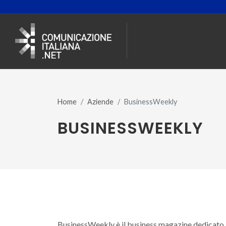
Home
Aziende
BusinessWeekly
BUSINESSWEEKLY
BusinessWeekly è il business magazine dedicato a