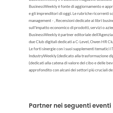
BusinessWeekly è fonte di aggiornamento e appr
e gli imprenditori di oggi. Le rubriche ricorrenti s
management - , Recensioni dedicate ai libri busines
sull'impatto economico di prodotti, servizi o azi
BusinessWeekly è partner editoriale dell’Agenzia
due Club digitali dedicati a C-Level, Owen HR C
Le forti sinergie con i suoi supplementi tematici I
IndustryWeekly (dedicato alla trasformazione di
(dedicati alla catena di valore del cibo e delle 
approfondito con alcuni dei settori più cruciali d
Partner nei seguenti eventi