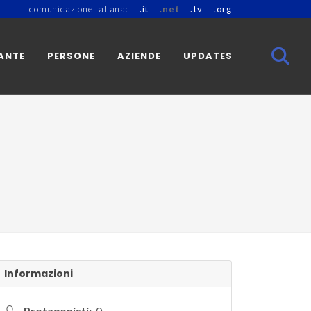
comunicazioneitaliana:
.it
.net
.tv
.org
ANTE
PERSONE
AZIENDE
UPDATES
Informazioni
Protagonisti:
0