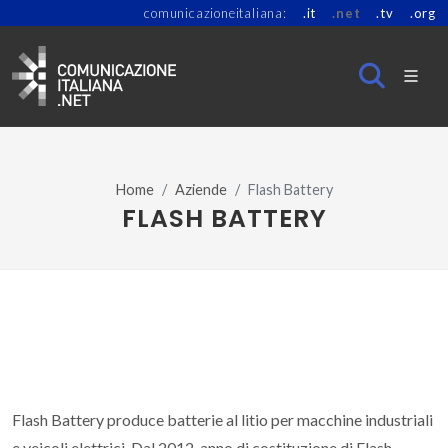
comunicazioneitaliana:
.it
.net
.tv
.org
Home
Aziende
Flash Battery
FLASH BATTERY
Flash Battery produce batterie al litio per macchine industriali
e veicoli elettrici. Dal 2012, anno di costituzione di Flash