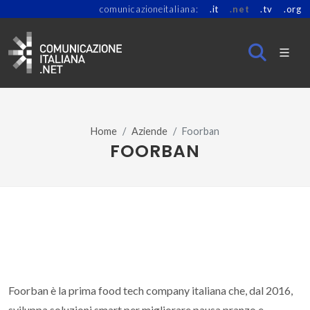
comunicazioneitaliana:
.it
.net
.tv
.org
Home
Aziende
Foorban
FOORBAN
Foorban è la prima food tech company italiana che, dal 2016,
sviluppa soluzioni smart per migliorare pausa pranzo e