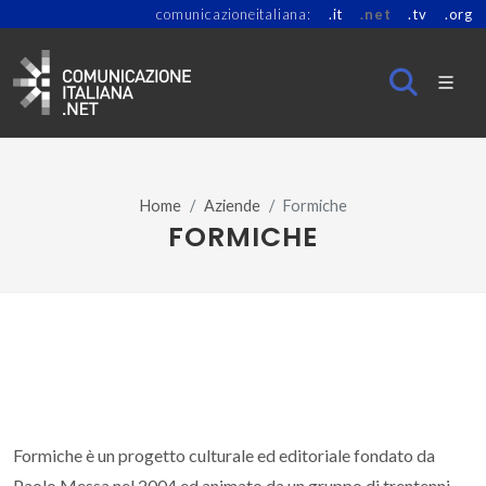
comunicazioneitaliana:
.it
.net
.tv
.org
Home
Aziende
Formiche
FORMICHE
Formiche è un progetto culturale ed editoriale fondato da
Paolo Messa nel 2004 ed animato da un gruppo di trentenni