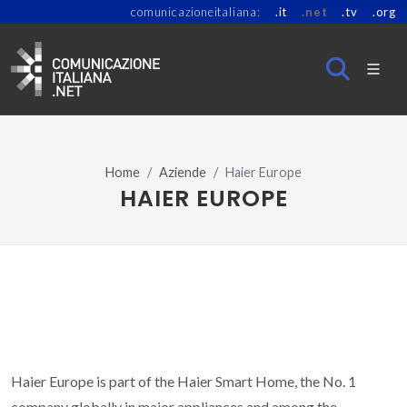
comunicazioneitaliana:
.it
.net
.tv
.org
Home
Aziende
Haier Europe
HAIER EUROPE
Haier Europe is part of the Haier Smart Home, the No. 1
company globally in major appliances and among the