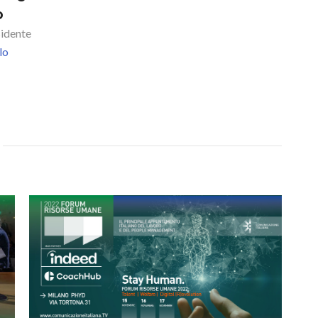
o
idente
lo