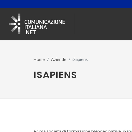
Home
Aziende
iSapiens
ISAPIENS
Prima società di formazione blended native, iSap