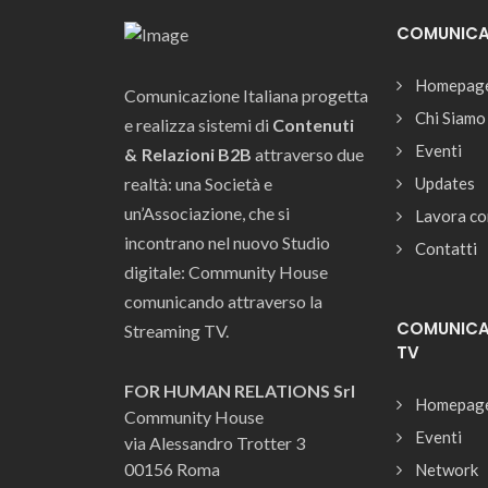
COMUNICAZ
Homepag
Comunicazione Italiana progetta
Chi Siamo
e realizza sistemi di
Contenuti
Eventi
& Relazioni B2B
attraverso due
realtà: una Società e
Updates
un’Associazione, che si
Lavora co
incontrano nel nuovo Studio
Contatti
digitale: Community House
comunicando attraverso la
COMUNICAZ
Streaming TV.
TV
FOR HUMAN RELATIONS Srl
Homepag
Community House
Eventi
via Alessandro Trotter 3
00156 Roma
Network