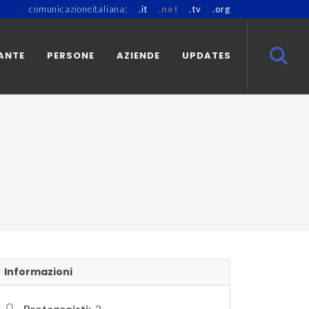
comunicazioneitaliana:
.it
.net
.tv
.org
ANTE
PERSONE
AZIENDE
UPDATES
Informazioni
Protagonisti:
2