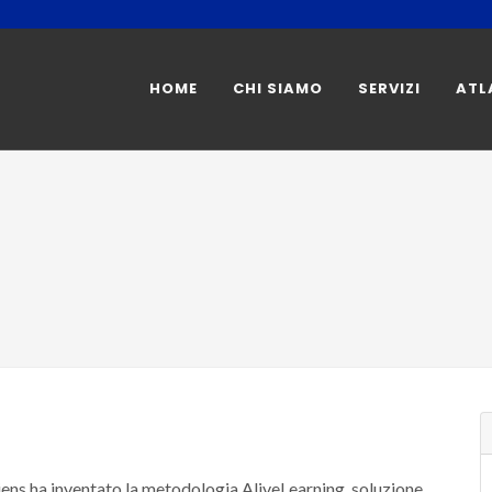
HOME
CHI SIAMO
SERVIZI
ATL
iens ha inventato la metodologia AliveLearning, soluzione