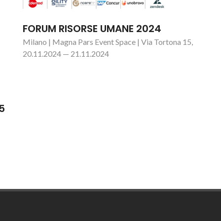
FORUM RISORSE UMANE 2024
Milano | Magna Pars Event Space | Via Tortona 15,
20.11.2024 — 21.11.2024
5