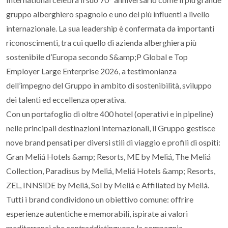
gruppo alberghiero spagnolo e uno dei più influenti a livello
internazionale. La sua leadership è confermata da importanti
riconoscimenti, tra cui quello di azienda alberghiera più
sostenibile d’Europa secondo S&amp;P Global e Top
Employer Large Enterprise 2026, a testimonianza
dell’impegno del Gruppo in ambito di sostenibilità, sviluppo
dei talenti ed eccellenza operativa.
Con un portafoglio di oltre 400 hotel (operativi e in pipeline)
nelle principali destinazioni internazionali, il Gruppo gestisce
nove brand pensati per diversi stili di viaggio e profili di ospiti:
Gran Meliá Hotels &amp; Resorts, ME by Meliá, The Meliá
Collection, Paradisus by Meliá, Meliá Hotels &amp; Resorts,
ZEL, INNSiDE by Meliá, Sol by Meliá e Affiliated by Meliá.
Tutti i brand condividono un obiettivo comune: offrire
esperienze autentiche e memorabili, ispirate ai valori
mediterranei che contraddistinguono la compagnia.