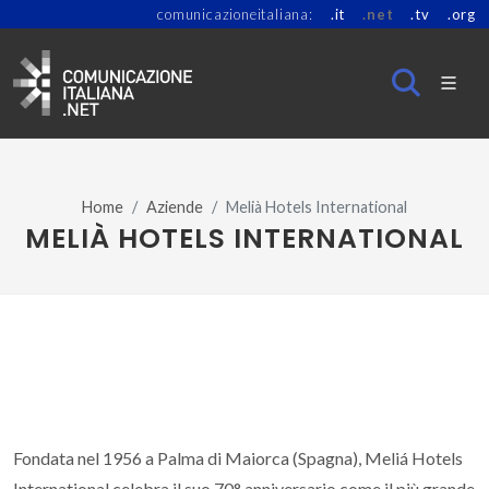
comunicazioneitaliana:
.it
.net
.tv
.org
Home
Aziende
Melià Hotels International
MELIÀ HOTELS INTERNATIONAL
Fondata nel 1956 a Palma di Maiorca (Spagna), Meliá Hotels
International celebra il suo 70° anniversario come il più grande