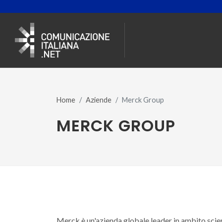
Home
Aziende
Merck Group
MERCK GROUP
Merck è un'azienda globale leader in ambito scie