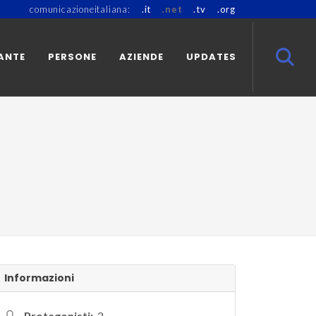
comunicazioneitaliana:
.it
.net
.tv
.org
ANTE
PERSONE
AZIENDE
UPDATES
Informazioni
Protagonisti:
2