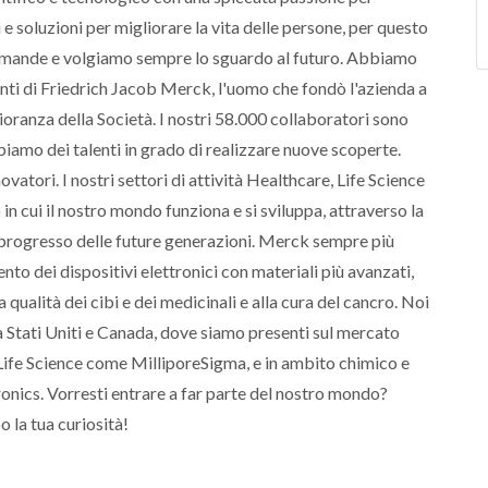
 soluzioni per migliorare la vita delle persone, per questo
mande e volgiamo sempre lo sguardo al futuro. Abbiamo
enti di Friedrich Jacob Merck, l'uomo che fondò l'azienda a
ranza della Società. I nostri 58.000 collaboratori sono
biamo dei talenti in grado di realizzare nuove scoperte.
vatori. I nostri settori di attività Healthcare, Life Science
n cui il nostro mondo funziona e si sviluppa, attraverso la
il progresso delle future generazioni. Merck sempre più
to dei dispositivi elettronici con materiali più avanzati,
a qualità dei cibi e dei medicinali e alla cura del cancro. Noi
 Stati Uniti e Canada, dove siamo presenti sul mercato
fe Science come MilliporeSigma, e in ambito chimico e
onics. Vorresti entrare a far parte del nostro mondo?
 la tua curiosità!