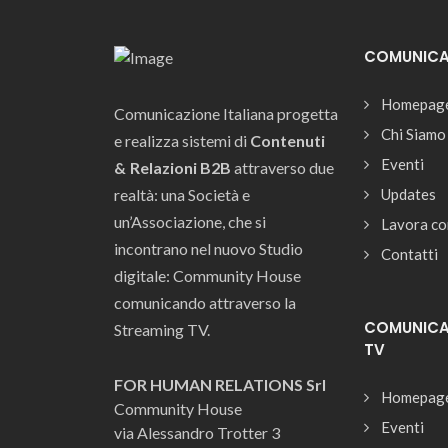
COMUNICAZ
Homepag
Comunicazione Italiana progetta
Chi Siamo
e realizza sistemi di
Contenuti
Eventi
& Relazioni B2B
attraverso due
realtà: una Società e
Updates
un’Associazione, che si
Lavora co
incontrano nel nuovo Studio
Contatti
digitale: Community House
comunicando attraverso la
COMUNICAZ
Streaming TV.
TV
FOR HUMAN RELATIONS Srl
Homepag
Community House
Eventi
via Alessandro Trotter 3