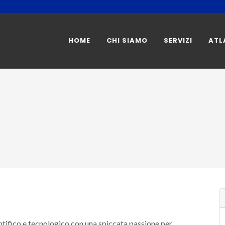
HOME
CHI SIAMO
SERVIZI
ATL
ntifico e tecnologico con una spiccata passione per