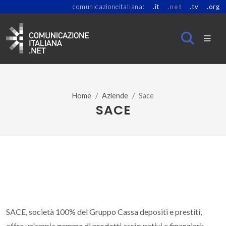
comunicazioneitaliana:
.it
.net
.tv
.org
Home
Aziende
Sace
SACE
SACE, società 100% del Gruppo Cassa depositi e prestiti,
offre un'ampia gamma di prodotti assicurativi e finanziari: