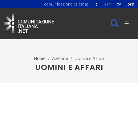
comunicazioneitaliana:
.it
.net
.tv
.org
Home
Aziende
Uomini e Affari
UOMINI E AFFARI