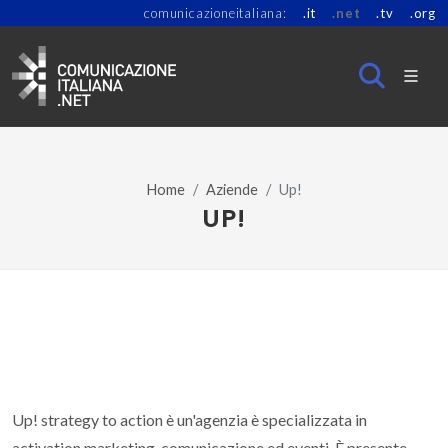
comunicazioneitaliana:
.it
.net
.tv
.org
Home
Aziende
Up!
UP!
Up! strategy to action è un'agenzia è specializzata in
activation marketing, comunicazione ed eventi. È presente