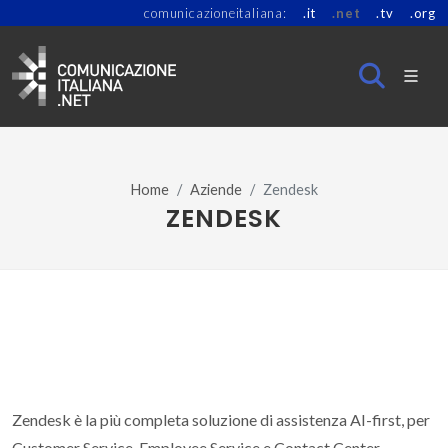
comunicazioneitaliana:
.it
.net
.tv
.org
Home
Aziende
Zendesk
ZENDESK
Zendesk è la più completa soluzione di assistenza AI-first, per
Customer Service, Employee Service e Contact Center.