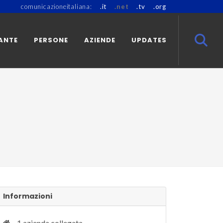
comunicazioneitaliana:
.it
.net
.tv
.org
ANTE
PERSONE
AZIENDE
UPDATES
Informazioni
1 azienda collegata