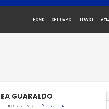
HOME
CHI SIAMO
SERVIZI
ATL
EA GUARALDO
sources Director |
L'Oréal Italia