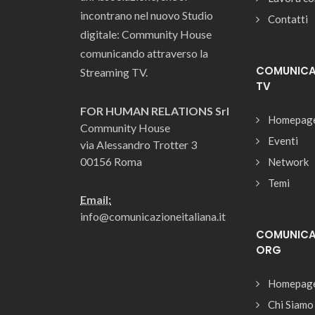
incontrano nel nuovo Studio
Contatti
digitale: Community House
comunicando attraverso la
COMUNICAZ
Streaming TV.
TV
FOR HUMAN RELATIONS Srl
Homepag
Community House
Eventi
via Alessandro Trotter 3
00156 Roma
Network
Temi
Email:
info@comunicazioneitaliana.it
COMUNICAZ
ORG
Homepag
Chi Siamo