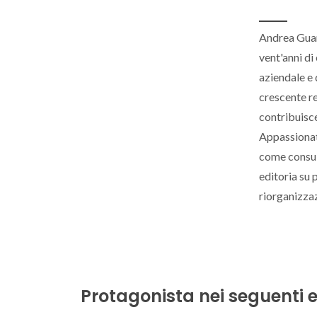
Andrea Guara
vent'anni di
aziendale e 
crescente r
contribuisce
Appassionato
come consule
editoria su 
riorganizza
Protagonista nei seguenti e