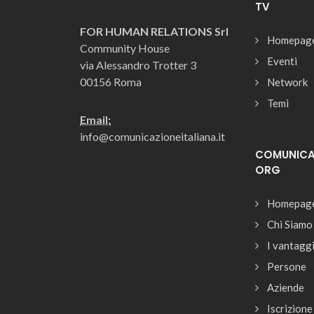
TV
FOR HUMAN RELATIONS Srl
Homepag
Community House
Eventi
via Alessandro Trotter 3
00156 Roma
Network
Temi
Email:
info@comunicazioneitaliana.it
COMUNICAZ
ORG
Homepag
Chi Siamo
I vantagg
Persone
Aziende
Iscrizione