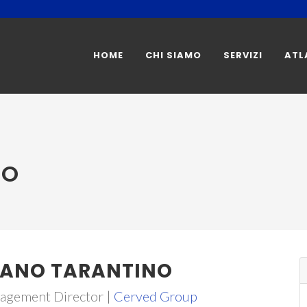
HOME
CHI SIAMO
SERVIZI
ATL
NO
ANO TARANTINO
agement Director |
Cerved Group