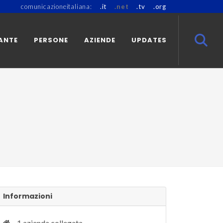
comunicazioneitaliana:
.it
.net
.tv
.org
ANTE
PERSONE
AZIENDE
UPDATES
Informazioni
1 azienda collegata