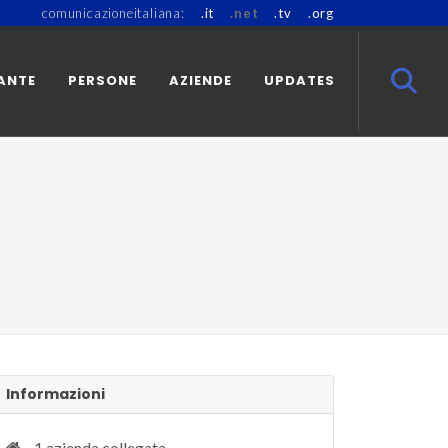
comunicazioneitaliana:
.it
.net
.tv
.org
ANTE
PERSONE
AZIENDE
UPDATES
Informazioni
1 azienda collegata