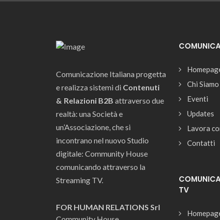
COMUNICAZ
Homepag
Comunicazione Italiana progetta
Chi Siamo
e realizza sistemi di
Contenuti
Eventi
& Relazioni B2B
attraverso due
realtà: una Società e
Updates
un’Associazione, che si
Lavora co
incontrano nel nuovo Studio
Contatti
digitale: Community House
comunicando attraverso la
COMUNICAZ
Streaming TV.
TV
FOR HUMAN RELATIONS Srl
Homepag
Community House