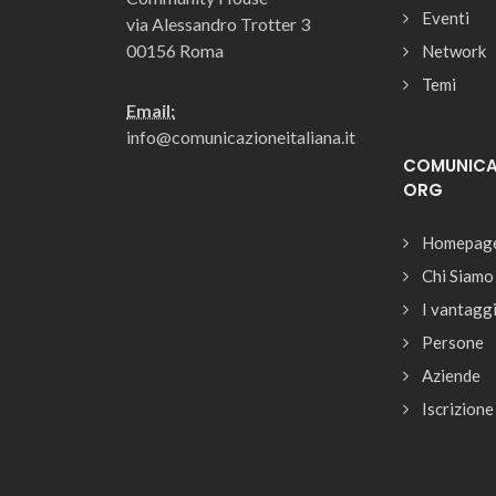
Eventi
via Alessandro Trotter 3
00156 Roma
Network
Temi
Email:
info@comunicazioneitaliana.it
COMUNICAZ
ORG
Homepag
Chi Siamo
I vantagg
Persone
Aziende
Iscrizione