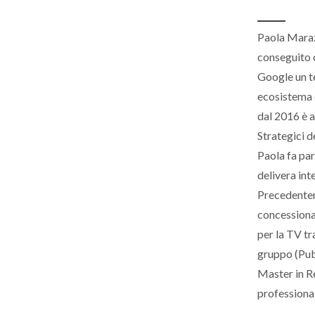
Paola Marazz
conseguito 
Google un te
ecosistema d
dal 2016 è a
Strategici d
Paola fa pa
delivera in
Precedenteme
concessiona
per la TV tr
gruppo (Publ
Master in Re
professional