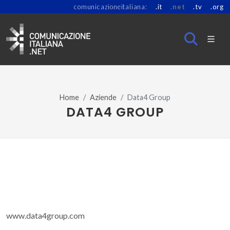
comunicazioneitaliana:
.it
.net
.tv
.org
Home
Aziende
Data4 Group
DATA4 GROUP
www.data4group.com