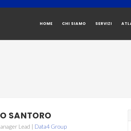
HOME
CHI SIAMO
SERVIZI
ATL
RO SANTORO
Manager Lead |
Data4 Group