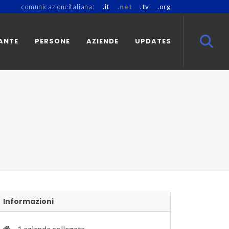
comunicazioneitaliana:
.it
.net
.tv
.org
ANTE
PERSONE
AZIENDE
UPDATES
Informazioni
1 azienda collegata