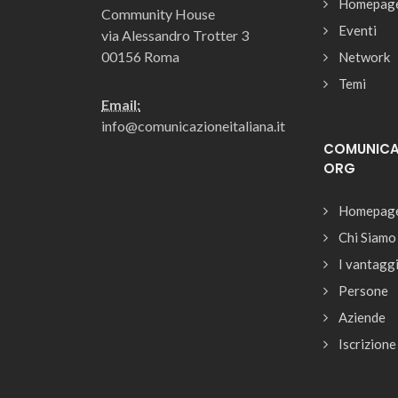
Homepag
Community House
Eventi
via Alessandro Trotter 3
00156 Roma
Network
Temi
Email:
info@comunicazioneitaliana.it
COMUNICAZ
ORG
Homepag
Chi Siamo
I vantagg
Persone
Aziende
Iscrizione