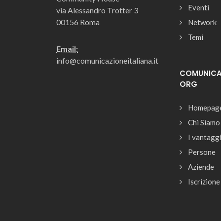
Eventi
via Alessandro Trotter 3
00156 Roma
Network
Temi
Email:
info@comunicazioneitaliana.it
COMUNICAZ
ORG
Homepag
Chi Siamo
I vantagg
Persone
Aziende
Iscrizione