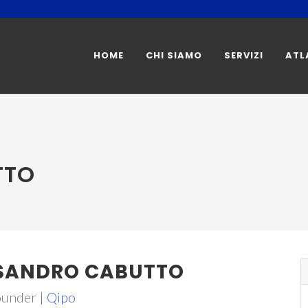
HOME
CHI SIAMO
SERVIZI
ATL
TTO
SANDRO CABUTTO
under |
Qipo