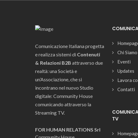
COMUNICAZ
Homepag
Comunicazione Italiana progetta
Chi Siamo
e realizza sistemi di
Contenuti
Eventi
& Relazioni B2B
attraverso due
realtà: una Società e
Updates
un’Associazione, che si
Lavora co
incontrano nel nuovo Studio
Contatti
digitale: Community House
comunicando attraverso la
COMUNICAZ
Streaming TV.
TV
FOR HUMAN RELATIONS Srl
Homepag
Community House