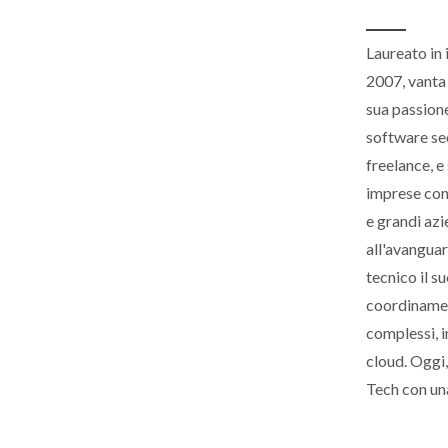
Laureato in 
2007, vanta 
sua passion
software sec
freelance, 
imprese con
e grandi azi
all'avanguar
tecnico il s
coordinamen
complessi, i
cloud. Oggi,
Tech con una