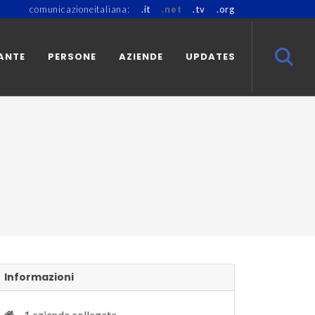
comunicazioneitaliana:
.it
.net
.tv
.org
ANTE
PERSONE
AZIENDE
UPDATES
Informazioni
1 azienda collegata