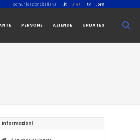
comunicazioneitaliana:
.it
.net
.tv
.org
ANTE
PERSONE
AZIENDE
UPDATES
Informazioni
1 azienda collegata