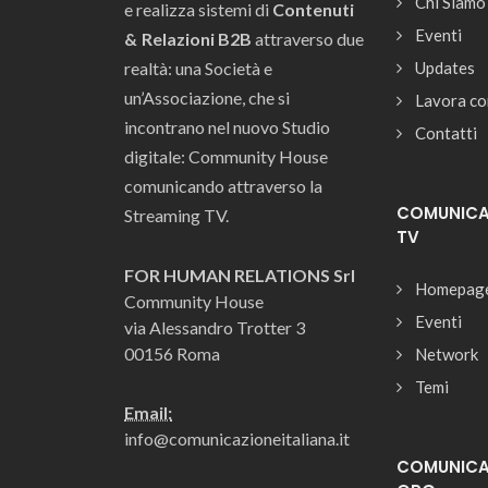
Chi Siamo
e realizza sistemi di
Contenuti
Eventi
& Relazioni B2B
attraverso due
realtà: una Società e
Updates
un’Associazione, che si
Lavora co
incontrano nel nuovo Studio
Contatti
digitale: Community House
comunicando attraverso la
COMUNICAZ
Streaming TV.
TV
FOR HUMAN RELATIONS Srl
Homepag
Community House
Eventi
via Alessandro Trotter 3
00156 Roma
Network
Temi
Email:
info@comunicazioneitaliana.it
COMUNICAZ