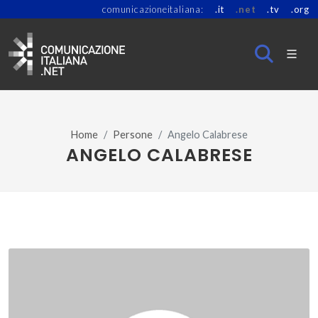
comunicazioneitaliana:
.it
.net
.tv
.org
Home
Persone
Angelo Calabrese
ANGELO CALABRESE