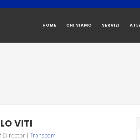
HOME
CHI SIAMO
SERVIZI
ATL
LO VITI
Director |
Transcom