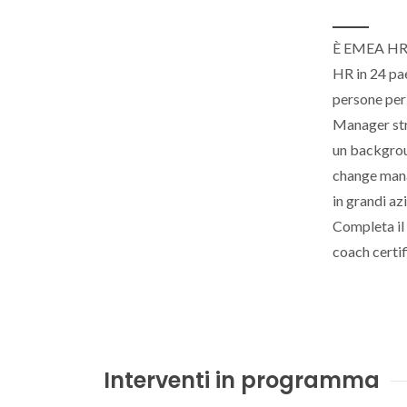
È EMEA HR D
HR in 24 pae
persone per
Manager stru
un backgroun
change mana
in grandi az
Completa il
coach certif
Interventi in programma