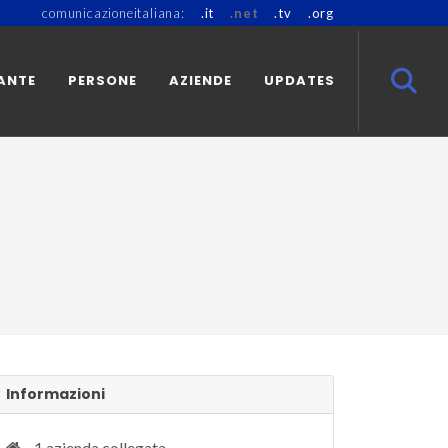
comunicazioneitaliana:
.it
.net
.tv
.org
ANTE
PERSONE
AZIENDE
UPDATES
Informazioni
1 azienda collegata