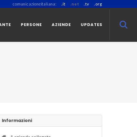
comunicazioneitaliana:
.it
.net
.tv
.org
ANTE
PERSONE
AZIENDE
UPDATES
Informazioni
1 azienda collegata