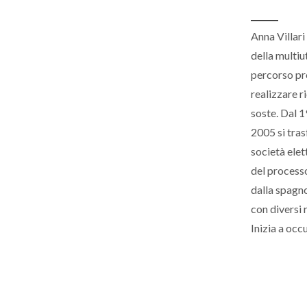
Anna Villari
della multiu
percorso pr
realizzare r
soste. Dal 1
2005 si tras
società elet
del processo
dalla spagn
con diversi 
Inizia a occ