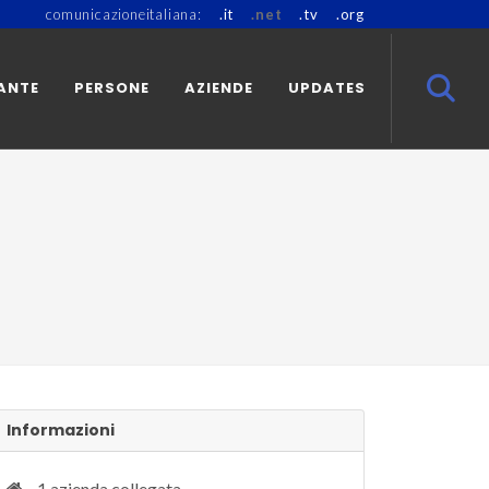
comunicazioneitaliana:
.it
.net
.tv
.org
ANTE
PERSONE
AZIENDE
UPDATES
Informazioni
1 azienda collegata