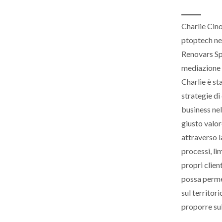
Charlie Cino
ptoptech nel
Renovars Spa
mediazione a
Charlie è st
strategie di
business nel 
giusto valor
attraverso l
processi, li
propri clien
possa permet
sul territor
proporre su