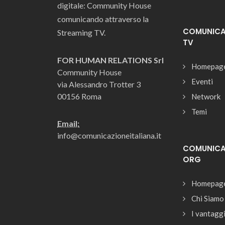
digitale: Community House
comunicando attraverso la
COMUNICAZ
Streaming TV.
TV
FOR HUMAN RELATIONS Srl
Homepag
Community House
Eventi
via Alessandro Trotter 3
00156 Roma
Network
Temi
Email:
info@comunicazioneitaliana.it
COMUNICAZ
ORG
Homepag
Chi Siamo
I vantagg