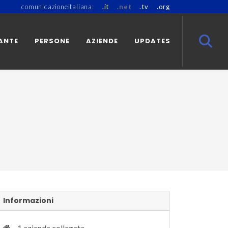
comunicazioneitaliana:
.it
.net
.tv
.org
ANTE
PERSONE
AZIENDE
UPDATES
Informazioni
1 azienda collegata