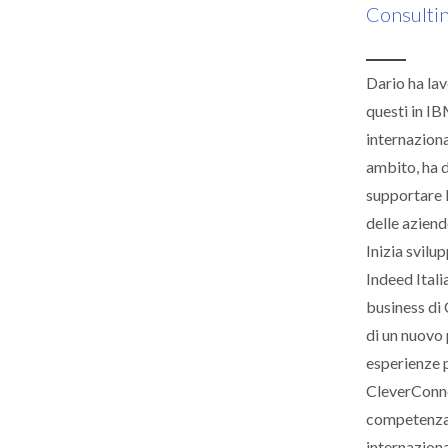
Consulti
Dario ha lav
questi in IBM
internaziona
ambito, ha d
supportare 
delle aziend
Inizia svil
Indeed Itali
business di 
di un nuovo 
esperienze p
CleverConnec
competenza, 
internaziona