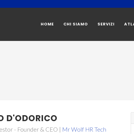
HOME
CHI SIAMO
SERVIZI
ATL
O D'ODORICO
estor - Founder & CEO |
Mr Wolf HR Tech