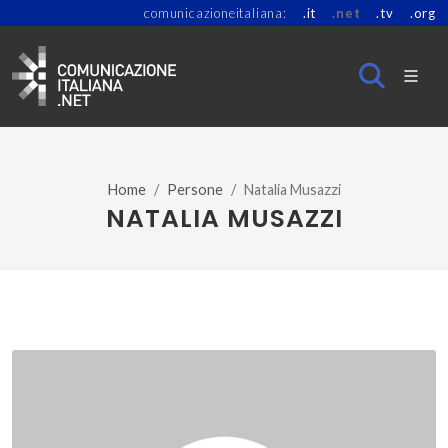
comunicazioneitaliana:
.it
.net
.tv
.org
Home
Persone
Natalia Musazzi
NATALIA MUSAZZI