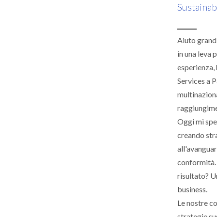
Sustainab
Aiuto grandi
in una leva 
esperienza, 
Services a P
multinaziona
raggiungimen
Oggi mi spe
creando stra
all'avanguar
conformità. 
risultato? Un
business.
Le nostre co
strategie su