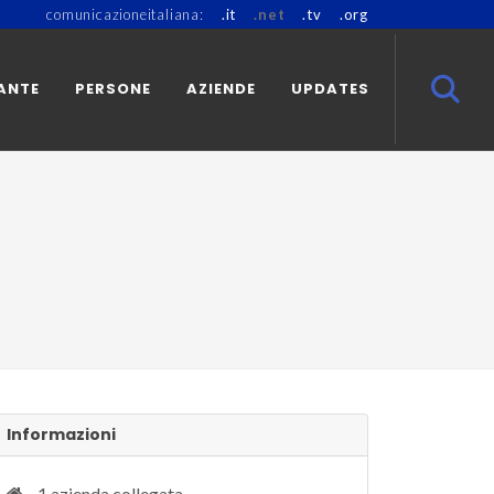
comunicazioneitaliana:
.it
.net
.tv
.org
ANTE
PERSONE
AZIENDE
UPDATES
Informazioni
1 azienda collegata