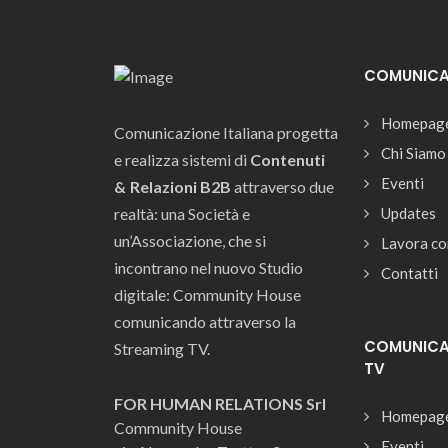
COMUNICAZ
Homepag
Comunicazione Italiana progetta
Chi Siamo
e realizza sistemi di
Contenuti
Eventi
& Relazioni B2B
attraverso due
realtà: una Società e
Updates
un’Associazione, che si
Lavora co
incontrano nel nuovo Studio
Contatti
digitale: Community House
comunicando attraverso la
COMUNICAZ
Streaming TV.
TV
FOR HUMAN RELATIONS Srl
Homepag
Community House
Eventi