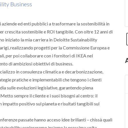
ility Business
 aziende ed enti pubblici a trasformare la sostenibilità in
per crescita sostenibile e ROI tangibile. Con oltre 12 anni di
ho iniziato la mia carriera in Deloitte Sustainability
arigi, realizzando progetti per la Commissione Europea e
li, per poi collaborare con i fornitori di IKEA nel
to di ambiziosi obiettivi di business.
cializzo in consulenza climatica e decarbonizzazione,
tegie pratiche e implementabili che tengono i clienti
dia sulle evoluzioni legislative, garantendo piena
Metto sempre il cliente e i suoi bisogni al centro: il
 impatto positivo sul pianeta e risultati tangibili sul
nferenze passate hanno acceso idee brillanti – chissà quali
stainability esploreremo insieme la prossima volta.