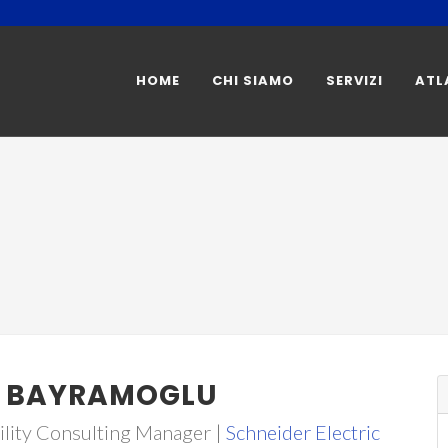
HOME
CHI SIAMO
SERVIZI
ATL
 BAYRAMOGLU
ility Consulting Manager |
Schneider Electric