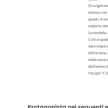
Di origini e
intenso con l
quadri, in un
materia vibr
La modella, l
Cosi ai quadr
dare respiro
dell'artista
dalla musica
dell'anima di
l'incipit "C'e
Protagonista nei seguenti e