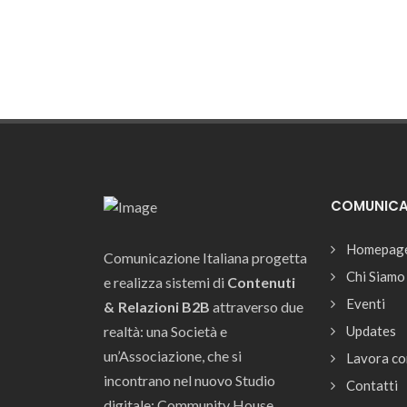
COMUNICAZ
Homepag
Comunicazione Italiana progetta
Chi Siamo
e realizza sistemi di
Contenuti
Eventi
& Relazioni B2B
attraverso due
realtà: una Società e
Updates
un’Associazione, che si
Lavora co
incontrano nel nuovo Studio
Contatti
digitale: Community House