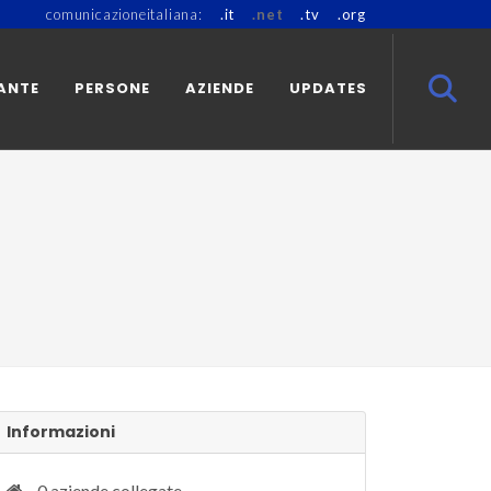
comunicazioneitaliana:
.it
.net
.tv
.org
ANTE
PERSONE
AZIENDE
UPDATES
Informazioni
0 aziende collegate