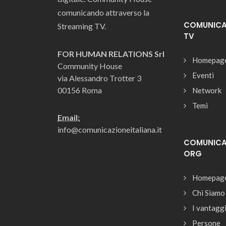
comunicando attraverso la
COMUNICAZ
Streaming TV.
TV
FOR HUMAN RELATIONS Srl
Homepag
Community House
Eventi
via Alessandro Trotter 3
00156 Roma
Network
Temi
Email:
info@comunicazioneitaliana.it
COMUNICAZ
ORG
Homepag
Chi Siamo
I vantagg
Persone