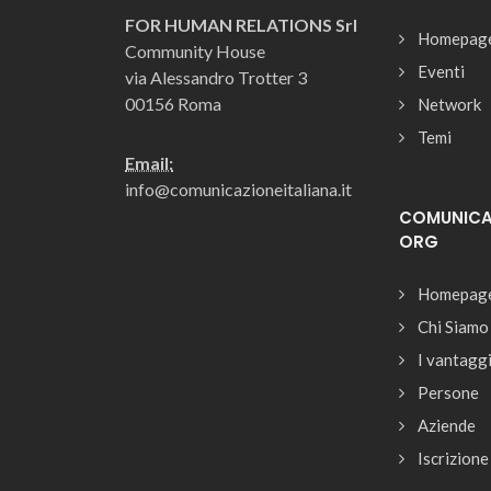
FOR HUMAN RELATIONS Srl
Homepag
Community House
Eventi
via Alessandro Trotter 3
00156 Roma
Network
Temi
Email:
info@comunicazioneitaliana.it
COMUNICAZ
ORG
Homepag
Chi Siamo
I vantagg
Persone
Aziende
Iscrizione