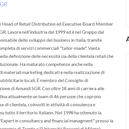
SGR
 Head of Retail Distribution ed Executive Board Member
R. Lavora nell'industria dal 1999 ed è nel Gruppo dal
onsabile dello sviluppo del business in Italia, tramite
ompleta di servizi commerciali "tailor-made". Vanta
ella definizione delle necessità sia della clientela retail che
tituzionale. Ha maturato competenze anche nella
di materiali marketing dedicati e nella realizzazione di
bblicitarie locali. È membro del Consiglio di
one di Amundi SGR. Con oltre 18 anni di carriera alle
rdina attualmente un team di 46 persone che coprono
e di clientela, coinvolti in attività di consulenza e
u tutto il territorio italiano. Nel 1998 ha ottenuto la
 "Expert in consultancy and financial managment" presso la
conomia di Trento e l'Università Bocconi di Milano).