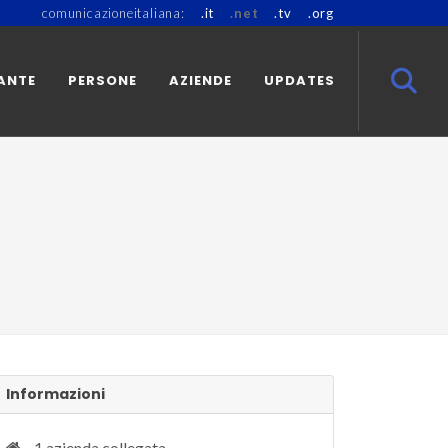
comunicazioneitaliana:
.it
.net
.tv
.org
ANTE
PERSONE
AZIENDE
UPDATES
Informazioni
1 azienda collegata