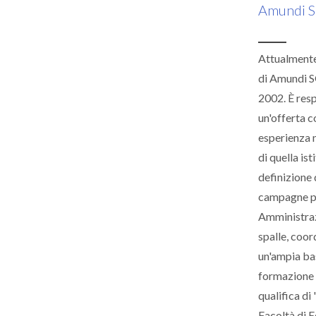
Amundi 
Attualmente
di Amundi SG
2002. È resp
un'offerta c
esperienza n
di quella is
definizione 
campagne pu
Amministrazi
spalle, coo
un'ampia bas
formazione s
qualifica di
Facoltà di E