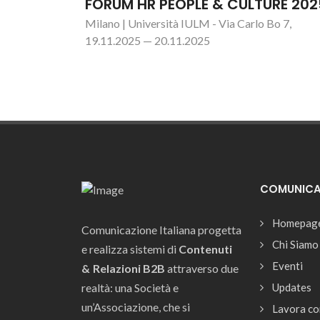
FORUM HR PEOPLE & CULTURE 202
Milano | Università IULM - Via Carlo Bo 7,
19.11.2025 — 20.11.2025
COMUNICAZ
Homepag
Comunicazione Italiana progetta
Chi Siamo
e realizza sistemi di
Contenuti
Eventi
& Relazioni B2B
attraverso due
realtà: una Società e
Updates
un’Associazione, che si
Lavora co