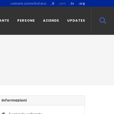
comunicazioneitaliana:
.it
.net
.tv
.org
ANTE
PERSONE
AZIENDE
UPDATES
Informazioni
1 azienda collegata