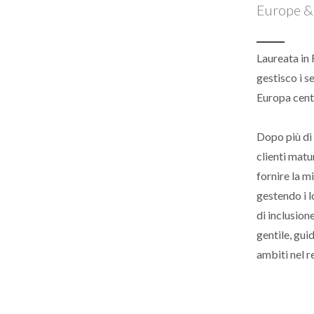
Europe &
Laureata in F
gestisco i s
Europa centr
Dopo più di 
clienti matu
fornire la m
gestendo i lo
di inclusion
gentile, gui
ambiti nel re