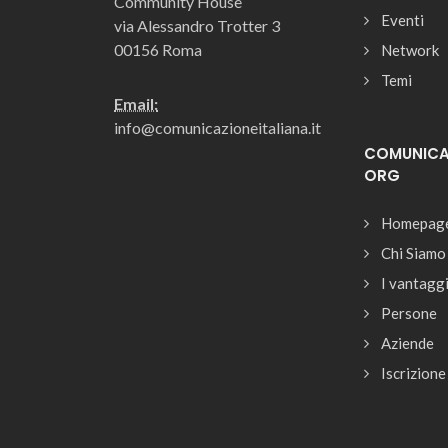
Community House
Eventi
via Alessandro Trotter 3
00156 Roma
Network
Temi
Email:
info@comunicazioneitaliana.it
COMUNICAZ
ORG
Homepag
Chi Siamo
I vantagg
Persone
Aziende
Iscrizione