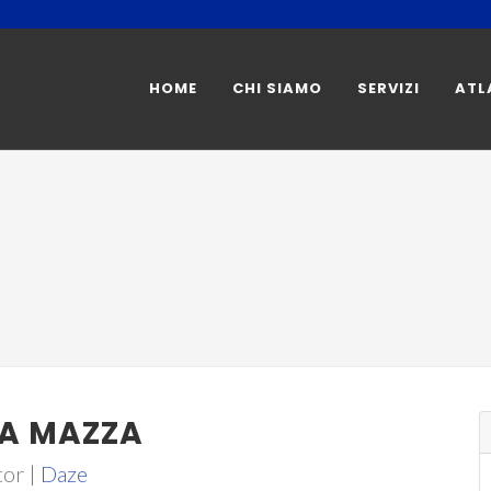
HOME
CHI SIAMO
SERVIZI
ATL
IA MAZZA
or |
Daze