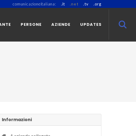
comunicazioneitaliana:
.it
.net
.tv
.org
ANTE
PERSONE
AZIENDE
UPDATES
Informazioni
1 azienda collegata