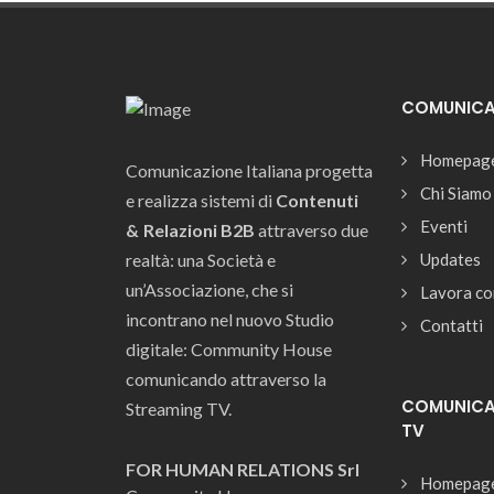
COMUNICAZ
Homepag
Comunicazione Italiana progetta
Chi Siamo
e realizza sistemi di
Contenuti
Eventi
& Relazioni B2B
attraverso due
realtà: una Società e
Updates
un’Associazione, che si
Lavora co
incontrano nel nuovo Studio
Contatti
digitale: Community House
comunicando attraverso la
COMUNICAZ
Streaming TV.
TV
FOR HUMAN RELATIONS Srl
Homepag