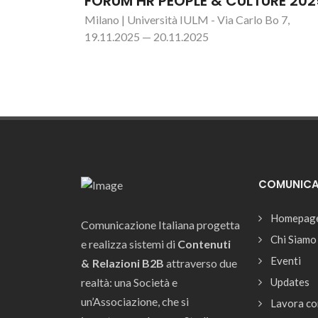
FORUM HR PEOPLE & CULTURE 202
Milano | Università IULM - Via Carlo Bo 7,
19.11.2025 — 20.11.2025
COMUNICAZ
Homepag
Comunicazione Italiana progetta
Chi Siamo
e realizza sistemi di
Contenuti
Eventi
& Relazioni B2B
attraverso due
realtà: una Società e
Updates
un’Associazione, che si
Lavora co