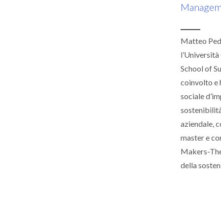
Managemen
Matteo Pedr
l’Università
School of S
coinvolto e 
sociale d’im
sostenibilit
aziendale, c
master e cor
Makers-The 
della sosteni