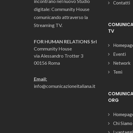
incontrano nel nuovo Studio
Contatti
digitale: Community House
comunicando attraverso la
COMUNICAZ
Streaming TV.
TV
FOR HUMAN RELATIONS Srl
Homepag
Community House
Eventi
via Alessandro Trotter 3
00156 Roma
Network
Temi
Email:
info@comunicazioneitaliana.it
COMUNICAZ
ORG
Homepag
Chi Siamo
I vantagg