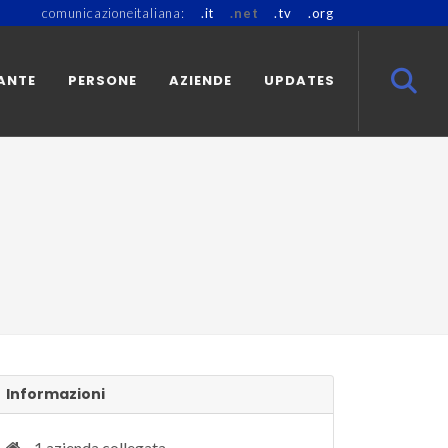
comunicazioneitaliana:
.it
.net
.tv
.org
ANTE
PERSONE
AZIENDE
UPDATES
Informazioni
1 azienda collegata