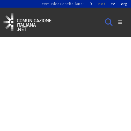
comunicazioneitaliana:
.it
.net
.tv
.org