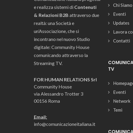
Chi Siamo
e realizza sistemi di
Contenuti
Eventi
& Relazioni B2B
attraverso due
realtà: una Società e
Updates
un’Associazione, che si
Lavora co
incontrano nel nuovo Studio
Contatti
digitale: Community House
comunicando attraverso la
COMUNICAZ
Streaming TV.
TV
FOR HUMAN RELATIONS Srl
Homepag
Community House
Eventi
via Alessandro Trotter 3
00156 Roma
Network
Temi
Email:
info@comunicazioneitaliana.it
COMUNICAZ