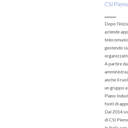
CSI Piemo
Dopo l’inizi
aziende appa
telecomunica
gestendo sia 
organizzati
A partire da
amministrazi
anche il ruo
un gruppo at
Piano Indust
fonti di ap
Dal 2014 so
di CSI Piemo
in Italia co