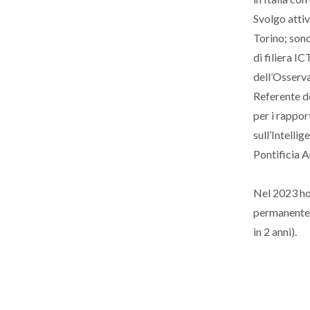
Svolgo attivi
Torino; son
di filiera 
dell’Osserva
Referente d
per i rappor
sull’Intelli
Pontificia A
Nel 2023 ho
permanente d
in 2 anni).