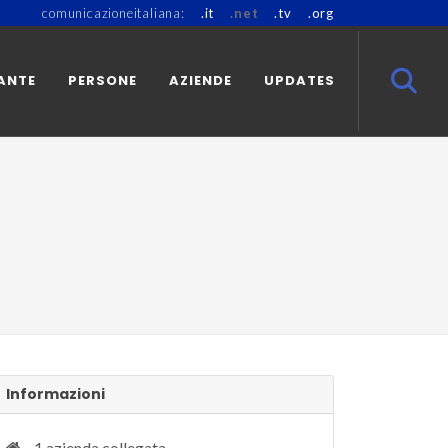
comunicazioneitaliana:
.it
.net
.tv
.org
ANTE
PERSONE
AZIENDE
UPDATES
Informazioni
1 azienda collegata