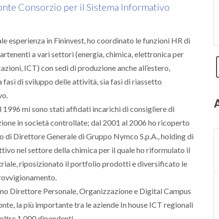
nte Consorzio per il Sistema Informativo
ale esperienza in Fininvest, ho coordinato le funzioni HR di
rtenenti a vari settori (energia, chimica, elettronica per
zioni, ICT) con sedi di produzione anche all’estero,
fasi di sviluppo delle attività, sia fasi di riassetto
vo.
l 1996 mi sono stati affidati incarichi di consigliere di
one in società controllate; dal 2001 al 2006 ho ricoperto
lo di Direttore Generale di Gruppo Nymco S.p.A., holding di
tivo nel settore della chimica per il quale ho riformulato il
riale, riposizionato il portfolio prodotti e diversificato le
provvigionamento.
no Direttore Personale, Organizzazione e Digital Campus
nte, la più importante tra le aziende In house ICT regionali
n oltre 1.000 dipendenti.