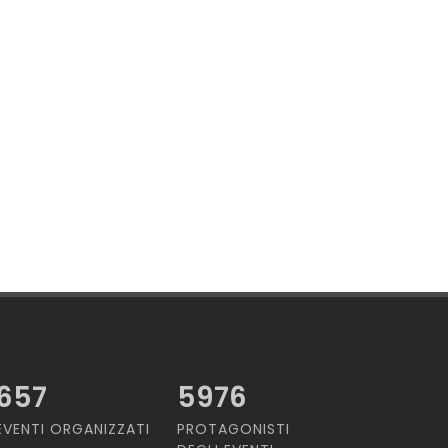
657
5976
EVENTI ORGANIZZATI
PROTAGONISTI